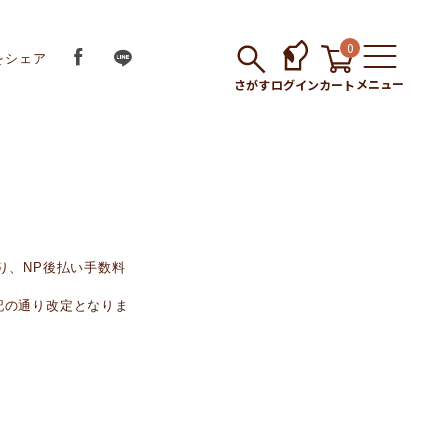
0
をシェア
メニュー
さがす
ログイン
カート
り、NP後払い手数料
下記の通り改定となりま