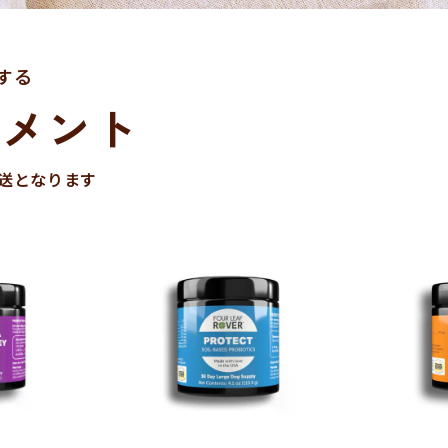
する
リメント
送となります