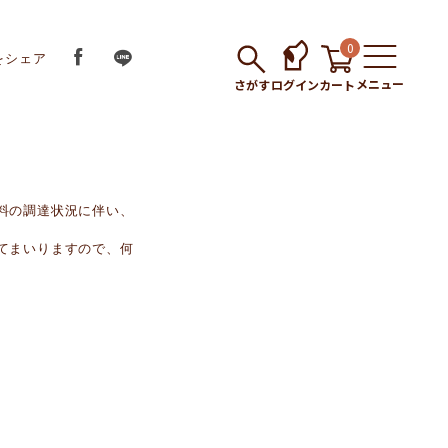
0
をシェア
メニュー
さがす
ログイン
カート
料の調達状況に伴い、
てまいりますので、何