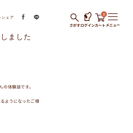
0
をシェア
メニュー
さがす
ログイン
カート
開しました
んの体験談です。
れるようになったご様