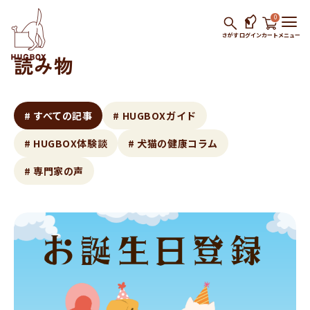
0
さがす
ログイン
カート
メニュー
読み物
# すべての記事
# HUGBOXガイド
# HUGBOX体験談
# 犬猫の健康コラム
# 専門家の声