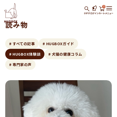
0
さがす
ログイン
カート
メニュー
読み物
# すべての記事
# HUGBOXガイド
# HUGBOX体験談
# 犬猫の健康コラム
# 専門家の声